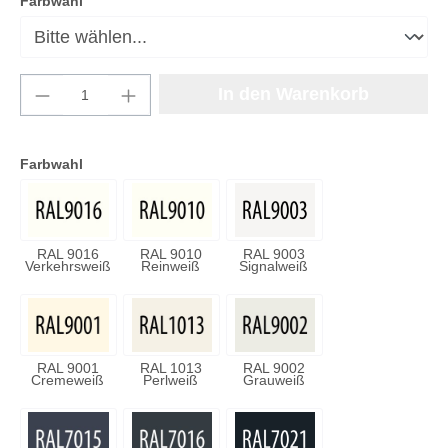
auswählen
Farbwahl
Produkt Anzahl: Gib den gewünschten Wert e
In den Warenkorb
Farbwahl
RAL 9016
RAL 9010
RAL 9003
Verkehrsweiß
Reinweiß
Signalweiß
RAL 9001
RAL 1013
RAL 9002
Cremeweiß
Perlweiß
Grauweiß