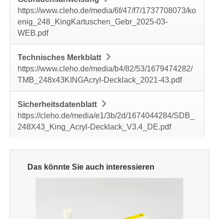
https://www.cleho.de/media/6f/47/f7/1737708073/ko
enig_248_KingKartuschen_Gebr_2025-03-
WEB.pdf
Technisches Merkblatt
https://www.cleho.de/media/b4/82/53/1679474282/
TMB_248x43KINGAcryl-Decklack_2021-43.pdf
Sicherheitsdatenblatt
https://cleho.de/media/e1/3b/2d/1674044284/SDB_
248X43_King_Acryl-Decklack_V3.4_DE.pdf
Produktgalerie überspringen
Das könnte Sie auch interessieren