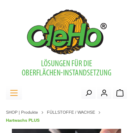
alt springen
Ware
SHOP | Produkte
FÜLLSTOFFE / WACHSE
Hartwachs PLUS
Bildergalerie überspringen