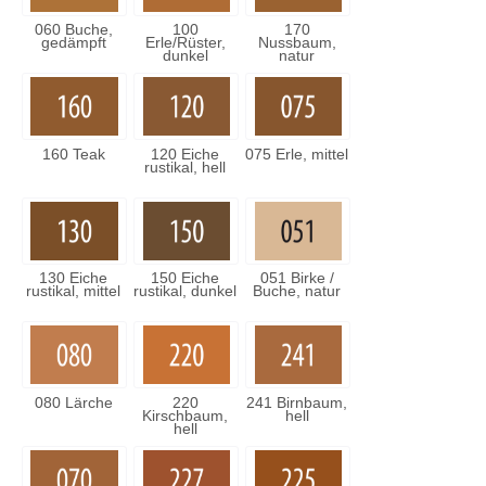
060 Buche,
100
170
gedämpft
Erle/Rüster,
Nussbaum,
dunkel
natur
160 Teak
120 Eiche
075 Erle, mittel
rustikal, hell
130 Eiche
150 Eiche
051 Birke /
rustikal, mittel
rustikal, dunkel
Buche, natur
080 Lärche
220
241 Birnbaum,
Kirschbaum,
hell
hell