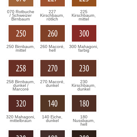
070 Rotbuche
227
225
/ Schweizer
Kirschbaum,
Kirschbaum,
Birnbaum
rötlich
mittel
250 Birnbaum,
260 Macoré,
300 Mahagoni,
mittel
hell
farbig
258 Birnbaum,
270 Macoré,
230
dunkel /
dunkel
Kirschbaum,
Marcoré
dunkel
320 Mahagoni,
140 Eiche,
180
mittelbraun
dunkel
Nussbaum,
hell