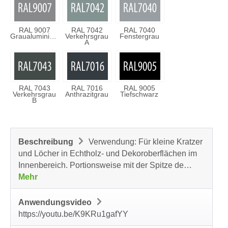
RAL 9007
RAL 7042
RAL 7040
Graualuminium
Verkehrsgrau
Fenstergrau
A
RAL 7043
RAL 7016
RAL 9005
Verkehrsgrau
Anthrazitgrau
Tiefschwarz
B
Beschreibung
Verwendung: Für kleine Kratzer
und Löcher in Echtholz- und Dekoroberflächen im
Innenbereich. Portionsweise mit der Spitze de…
Mehr
Anwendungsvideo
https://youtu.be/K9KRu1gafYY