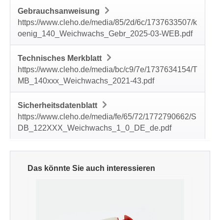
Gebrauchsanweisung
https://www.cleho.de/media/85/2d/6c/1737633507/k
oenig_140_Weichwachs_Gebr_2025-03-WEB.pdf
Technisches Merkblatt
https://www.cleho.de/media/bc/c9/7e/1737634154/T
MB_140xxx_Weichwachs_2021-43.pdf
Sicherheitsdatenblatt
https://www.cleho.de/media/fe/65/72/1772790662/S
DB_122XXX_Weichwachs_1_0_DE_de.pdf
Produktgalerie überspringen
Das könnte Sie auch interessieren