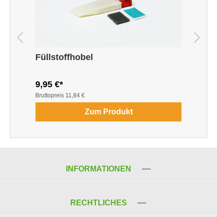
Füllstoffhobel
F
9,95 €*
1
Bruttopreis
11,84 €
B
Zum Produkt
INFORMATIONEN
RECHTLICHES