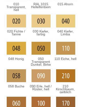
010
RAL 1015
015 Ahorn
Transparent,
Hellelfenbein
hell
020 Fichte /
030 Kiefer,
040 Kiefer,
Tanne
farbig
Limba
048 Honig
050
110 Eiche, hell
Transparent
Dunkel, Birke
058 Buche
090 Erle, hell /
210
Rüster, hell
Kirschbaum,
gelblich