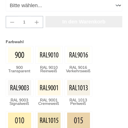
Produkt Anzahl: Gib den gewünschten Wert e
In den Warenkorb
Farbwahl
900
RAL 9010
RAL 9016
Transparent
Reinweiß
Verkehrsweiß
RAL 9003
RAL 9001
RAL 1013
Signalweiß
Cremeweiß
Perlweiß