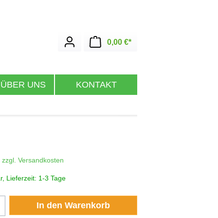
Warenkorb enthält 0 Posit
0,00 €*
 ÜBER UNS
KONTAKT
. zzgl. Versandkosten
, Lieferzeit: 1-3 Tage
zahl: Gib den gewünschten Wert ein oder b
In den Warenkorb