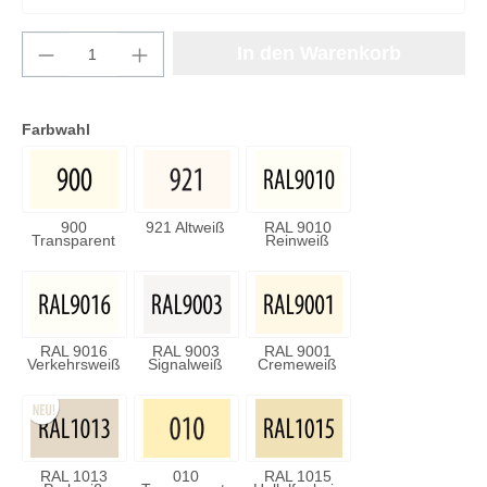
Produkt Anzahl: Gib den gewünschten Wert e
In den Warenkorb
Farbwahl
900
921 Altweiß
RAL 9010
Transparent
Reinweiß
RAL 9016
RAL 9003
RAL 9001
Verkehrsweiß
Signalweiß
Cremeweiß
RAL 1013
010
RAL 1015