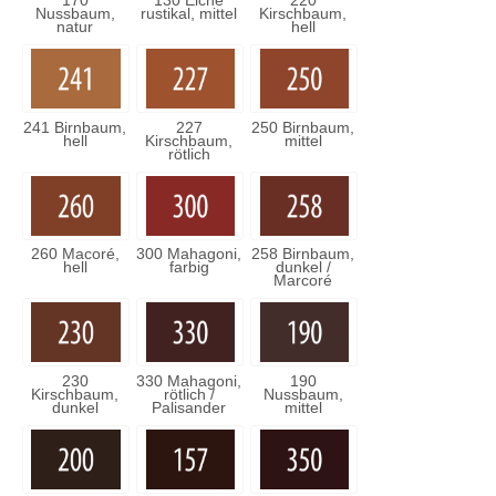
170
130 Eiche
220
Nussbaum,
rustikal, mittel
Kirschbaum,
natur
hell
241 Birnbaum,
227
250 Birnbaum,
hell
Kirschbaum,
mittel
rötlich
260 Macoré,
300 Mahagoni,
258 Birnbaum,
hell
farbig
dunkel /
Marcoré
230
330 Mahagoni,
190
Kirschbaum,
rötlich /
Nussbaum,
dunkel
Palisander
mittel