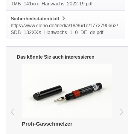
TMB_141xxx_Hartwachs_2022-19.pdf
Sicherheitsdatenblatt
https://www.cleho.de/media/18/86/1e/1772790662/
SDB_132XXX_Hartwachs_1_0_DE_de.pdf
Produktgalerie überspringen
Das könnte Sie auch interessieren
Profi-Gasschmelzer
F