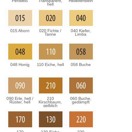
Perlweiß
Transparent,
Hellelfenbein
hell
015 Ahorn
020 Fichte /
040 Kiefer,
Tanne
Limba
048 Honig
110 Eiche, hell
058 Buche
090 Erle, hell /
210
060 Buche,
Rüster, hell
Kirschbaum,
gedämpft
gelblich