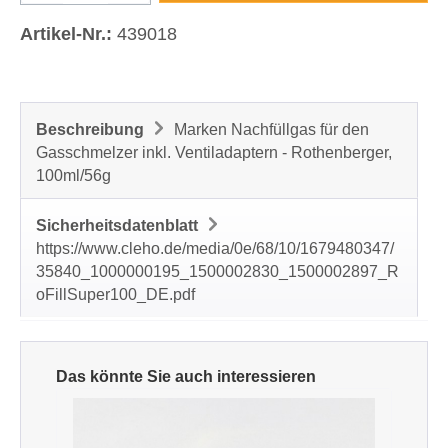
Artikel-Nr.:
439018
Beschreibung
Marken Nachfüllgas für den
Gasschmelzer inkl. Ventiladaptern - Rothenberger,
100ml/56g
Sicherheitsdatenblatt
https://www.cleho.de/media/0e/68/10/1679480347/
35840_1000000195_1500002830_1500002897_R
oFillSuper100_DE.pdf
Produktgalerie überspringen
Das könnte Sie auch interessieren