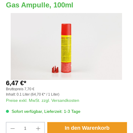
Gas Ampulle, 100ml
Bildergalerie überspringen
6,47 €*
Bruttopreis
7,70 €
Inhalt:
0.1 Liter
(64,70 €* / 1 Liter)
Preise exkl. MwSt. zzgl. Versandkosten
Sofort verfügbar, Lieferzeit: 1-3 Tage
Produkt Anzahl: Gib den gewünschten Wert e
In den Warenkorb