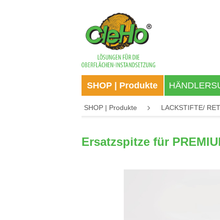
springen
Zur Hauptnavigation springen
SHOP | Produkte
HÄNDLERS
SHOP | Produkte
LACKSTIFTE/ RE
Ersatzspitze für PREMIUM
Bildergalerie überspringen