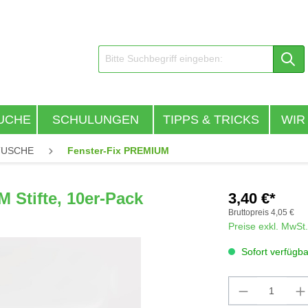
UCHE
SCHULUNGEN
TIPPS & TRICKS
WIR
TUSCHE
Fenster-Fix PREMIUM
 Stifte, 10er-Pack
3,40 €*
Bruttopreis
4,05 €
Preise exkl. MwSt
Sofort verfügbar
Produkt An