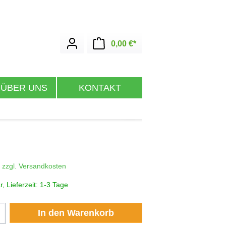
Warenkorb enthält 0 Posit
0,00 €*
 ÜBER UNS
KONTAKT
. zzgl. Versandkosten
, Lieferzeit: 1-3 Tage
zahl: Gib den gewünschten Wert ein oder b
In den Warenkorb